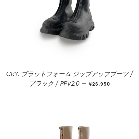
CRY. プラットフォーム ジップアップブーツ /
価格
ブラック / PPV2.0
—
¥26,950