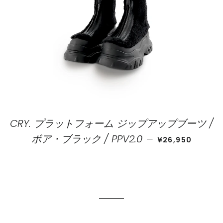
CRY. プラットフォーム ジップアップブーツ /
価格
ボア・ブラック / PPV2.0
—
¥26,950