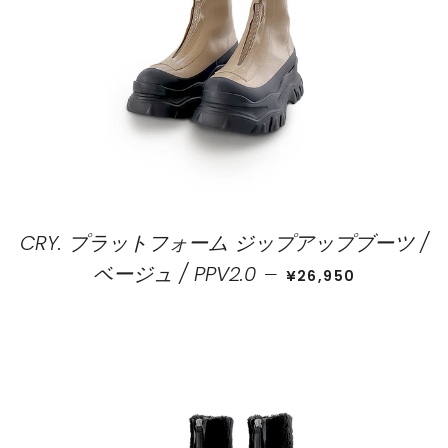
CRY. プラットフォーム ジップアップブーツ /
価格
ベージュ / PPV2.0
—
¥26,950