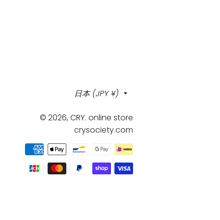
国/
日本 (JPY ¥)
地
© 2026,
CRY. online store
域
crysociety.com
決
済
方
法